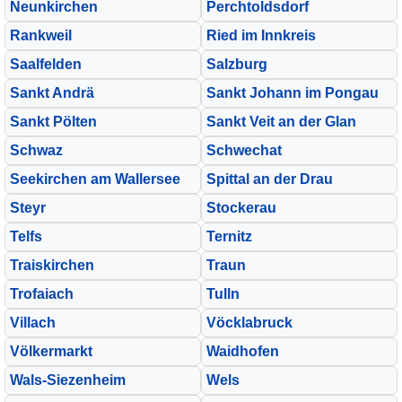
Neunkirchen
Perchtoldsdorf
Rankweil
Ried im Innkreis
Saalfelden
Salzburg
Sankt Andrä
Sankt Johann im Pongau
Sankt Pölten
Sankt Veit an der Glan
Schwaz
Schwechat
Seekirchen am Wallersee
Spittal an der Drau
Steyr
Stockerau
Telfs
Ternitz
Traiskirchen
Traun
Trofaiach
Tulln
Villach
Vöcklabruck
Völkermarkt
Waidhofen
Wals-Siezenheim
Wels