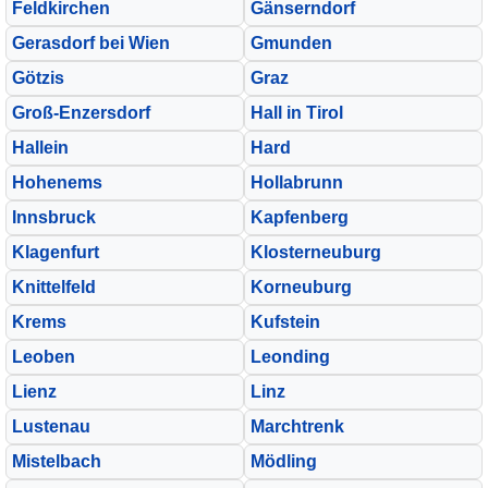
Feldkirchen
Gänserndorf
Gerasdorf bei Wien
Gmunden
Götzis
Graz
Groß-Enzersdorf
Hall in Tirol
Hallein
Hard
Hohenems
Hollabrunn
Innsbruck
Kapfenberg
Klagenfurt
Klosterneuburg
Knittelfeld
Korneuburg
Krems
Kufstein
Leoben
Leonding
Lienz
Linz
Lustenau
Marchtrenk
Mistelbach
Mödling